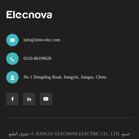
info@sfere-elec.com

0510-86199028

No.1 Dongding Road, Jiangyin, Jiangsu, China




جميع
JIANGSU ELECNOVA ELECTRIC CO., LTD.
حقوق الطبع ©