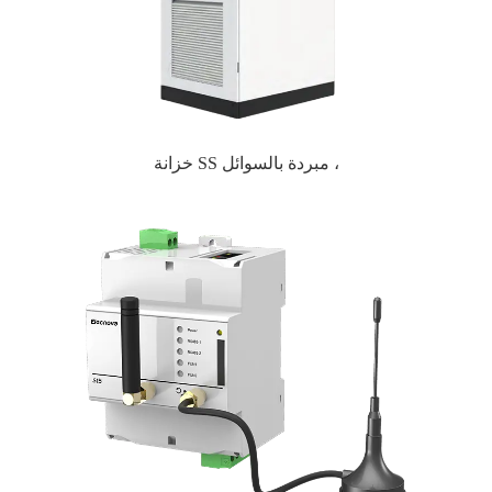
خزانة SS مبردة بالسوائل ،