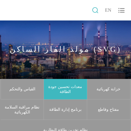


EN
مولد الفار الساكن (SVG)
معدات تحسين جودة
خزانة كهربائية
القياس والتحكم
الطاقة
نظام مراقبة السلامة
مفتاح وقاطع
برنامج إدارة الطاقة
الكهربائية
نظام تخزين طاقة البطارية