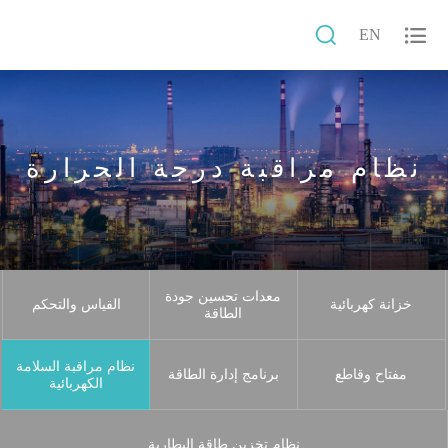


EN
نظام مراقبة درجة الحرارة
معدات تحسين جودة
خزانة كهربائية
القياس والتحكم
الطاقة
نظام مراقبة السلامة
مفتاح وقاطع
برنامج إدارة الطاقة
الكهربائية
نظام تخزين طاقة البطارية